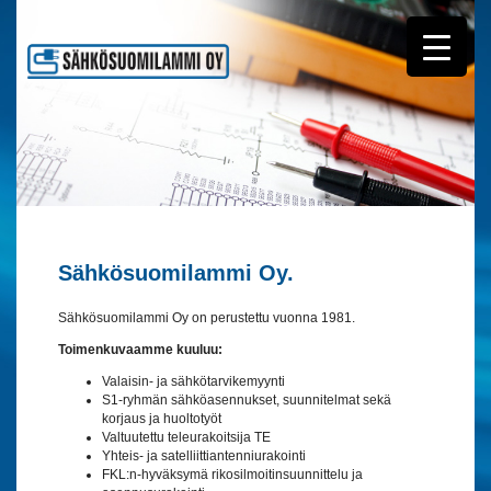
Sähkösuomilammi Oy.
Sähkösuomilammi Oy on perustettu vuonna 1981.
Toimenkuvaamme kuuluu:
Valaisin- ja sähkötarvikemyynti
S1-ryhmän sähköasennukset, suunnitelmat sekä
korjaus ja huoltotyöt
Valtuutettu teleurakoitsija TE
Yhteis- ja satelliittiantenniurakointi
FKL:n-hyväksymä rikosilmoitinsuunnittelu ja