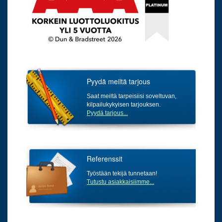
Pyydä meiltä tarjous
Saat meiltä tarpeisiisi soveltuvan,
kilpailukykyisen tarjouksen.
Pyydä tarjous...
Referenssit
Työstään tekijä tunnetaan!
Tutustu asiakkaisiimme...