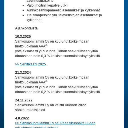
asennusurakointi
Paloilmoitinliikepalvelut PI
Aurinkosähköpaneelit, asennukset ja kytkennät
Yleiskaapelointi ym. televerkkojen asennukset ja
kytkennät
Ajankohtaista
10.3.2025
Sähkösuomilammi Oy on kuulunut korkeimpaan
®
luottoluokkaan AAA
yhtäjaksoisesti yli 5 vuotta. Tähän saavutukseen yltää
ainoastaan noin 0,3 % kaikista suomalaisistayrityksistä.
>> Sertifikaatti 2025
21.3.2024
Sähkösuomilammi Oy on kuulunut korkeimpaan
®
luottoluokkaan AAA
yhtäjaksoisesti yli 5 vuotta. Tähän saavutukseen yltää
ainoastaan noin 0,2 % kaikista suomalaisistayrityksistä.
24.11.2022
Sähkösuomilammi Oy on valittu Vuoden 2022
sähköurakoitsijaksi.
4.8.2022
>> Sähkösuomilammi Oy sai Pääesikunnalta uuden