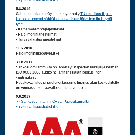
yritysturvallisuustodistuksen
5.8.2019
Sähkösuomilammi Oy:lle on myönnetty
TU-sertifikaatti joka
kattaa seuraavat sähköisiin turvallisuusjärjestelmiin liittyvät
työt
:
- Kameravalvontajärjestelmät
- Paloilmoitinjärjestelmät
- Turvavalaistusjärjestelmät
11.6.2018
Paloilmoitinliikepalvelut PI
31.8.2017
Sähkösuomilammi Oy on läpäissyt Inspectan laatujärjestelmän
ISO 9001:2008 auditointi ja finanssialan keskusliiton
vaatimukset.
Hyväksytty tulos ja puoltava lausunto finanssialan keskusliitolle
on voimassa seuraavalle kolmelle vuodelle.
9.8.2017
>> Sähkösuomilammi Oy sai Pääesikunnalta
yritysturvallisuustodistuksen